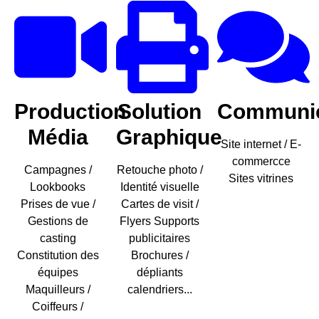
Production
Solution
Communic
Média
Graphique
Site internet / E-
commercce
Campagnes /
Retouche photo /
Sites vitrines
Lookbooks
Identité visuelle
Prises de vue /
Cartes de visit /
Gestions de
Flyers Supports
casting
publicitaires
Constitution des
Brochures /
équipes
dépliants
Maquilleurs /
calendriers...
Coiffeurs /